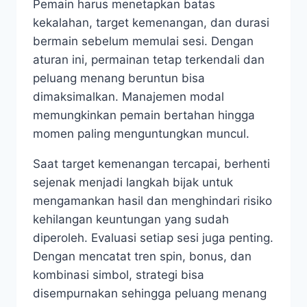
Pemain harus menetapkan batas
kekalahan, target kemenangan, dan durasi
bermain sebelum memulai sesi. Dengan
aturan ini, permainan tetap terkendali dan
peluang menang beruntun bisa
dimaksimalkan. Manajemen modal
memungkinkan pemain bertahan hingga
momen paling menguntungkan muncul.
Saat target kemenangan tercapai, berhenti
sejenak menjadi langkah bijak untuk
mengamankan hasil dan menghindari risiko
kehilangan keuntungan yang sudah
diperoleh. Evaluasi setiap sesi juga penting.
Dengan mencatat tren spin, bonus, dan
kombinasi simbol, strategi bisa
disempurnakan sehingga peluang menang