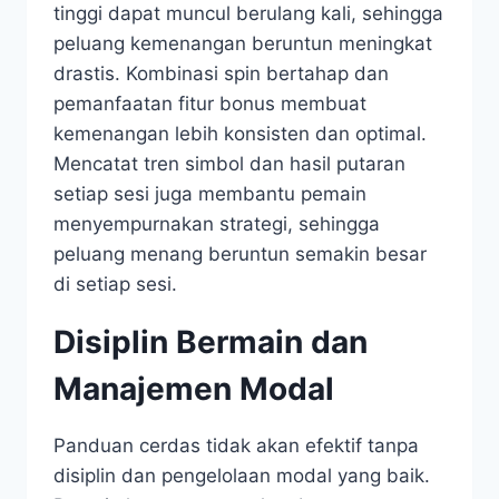
tinggi dapat muncul berulang kali, sehingga
peluang kemenangan beruntun meningkat
drastis. Kombinasi spin bertahap dan
pemanfaatan fitur bonus membuat
kemenangan lebih konsisten dan optimal.
Mencatat tren simbol dan hasil putaran
setiap sesi juga membantu pemain
menyempurnakan strategi, sehingga
peluang menang beruntun semakin besar
di setiap sesi.
Disiplin Bermain dan
Manajemen Modal
Panduan cerdas tidak akan efektif tanpa
disiplin dan pengelolaan modal yang baik.