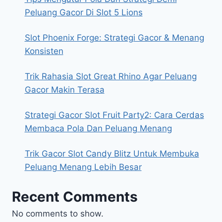
Peluang Gacor Di Slot 5 Lions
Slot Phoenix Forge: Strategi Gacor & Menang
Konsisten
Trik Rahasia Slot Great Rhino Agar Peluang
Gacor Makin Terasa
Strategi Gacor Slot Fruit Party2: Cara Cerdas
Membaca Pola Dan Peluang Menang
Trik Gacor Slot Candy Blitz Untuk Membuka
Peluang Menang Lebih Besar
Recent Comments
No comments to show.