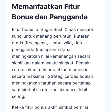
Memanfaatkan Fitur
Bonus dan Pengganda
Fitur bonus di Sugar Rush Xmas menjadi
kunci untuk menang beruntun. Putaran
gratis (free spins), simbol wild, dan
pengganda (multipliers) dapat
meningkatkan nilai kemenangan secara
signifikan dalam waktu singkat. Pemain
cerdas akan memanfaatkan momen ini
secara maksimal. Strategi cerdas adalah
meningkatkan taruhan secara bertahap
saat simbol scatter mulai muncul lebih
sering.
Ketika fitur bonus aktif, simbol bernilai