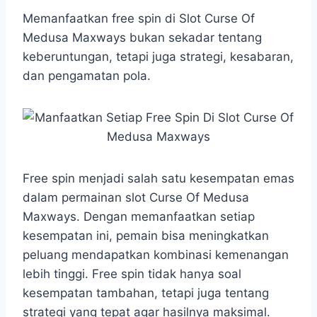
h
a
e
e
k
i
h
a
c
s
l
y
n
a
Memanfaatkan free spin di Slot Curse Of
t
e
s
e
p
e
r
Medusa Maxways bukan sekadar tentang
s
b
e
g
e
e
keberuntungan, tetapi juga strategi, kesabaran,
A
o
n
r
dan pengamatan pola.
p
o
g
a
p
k
e
m
r
Free spin menjadi salah satu kesempatan emas
dalam permainan slot Curse Of Medusa
Maxways. Dengan memanfaatkan setiap
kesempatan ini, pemain bisa meningkatkan
peluang mendapatkan kombinasi kemenangan
lebih tinggi. Free spin tidak hanya soal
kesempatan tambahan, tetapi juga tentang
strategi yang tepat agar hasilnya maksimal.