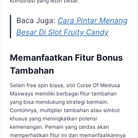
kombinasi yang lebih besar.
Baca Juga:
Cara Pintar Menang
Besar Di Slot Fruity Candy
Memanfaatkan Fitur Bonus
Tambahan
Selain free spin biasa, slot Curse Of Medusa
Maxways memiliki berbagai fitur tambahan
yang bisa mendukung strategi bermain.
Contohnya, multiplier tambahan atau simbol
khusus yang meningkatkan potensi
kemenangan. Pemain yang cerdas akan
memperhatikan fitur ini dan memanfaatkannya