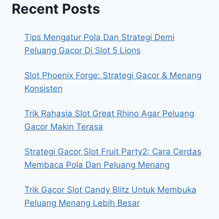
Recent Posts
Tips Mengatur Pola Dan Strategi Demi
Peluang Gacor Di Slot 5 Lions
Slot Phoenix Forge: Strategi Gacor & Menang
Konsisten
Trik Rahasia Slot Great Rhino Agar Peluang
Gacor Makin Terasa
Strategi Gacor Slot Fruit Party2: Cara Cerdas
Membaca Pola Dan Peluang Menang
Trik Gacor Slot Candy Blitz Untuk Membuka
Peluang Menang Lebih Besar