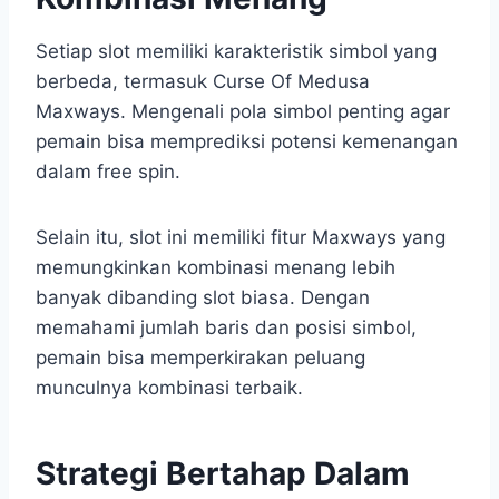
Setiap slot memiliki karakteristik simbol yang
berbeda, termasuk Curse Of Medusa
Maxways. Mengenali pola simbol penting agar
pemain bisa memprediksi potensi kemenangan
dalam free spin.
Selain itu, slot ini memiliki fitur Maxways yang
memungkinkan kombinasi menang lebih
banyak dibanding slot biasa. Dengan
memahami jumlah baris dan posisi simbol,
pemain bisa memperkirakan peluang
munculnya kombinasi terbaik.
Strategi Bertahap Dalam