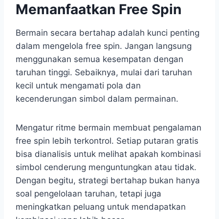
Memanfaatkan Free Spin
Bermain secara bertahap adalah kunci penting
dalam mengelola free spin. Jangan langsung
menggunakan semua kesempatan dengan
taruhan tinggi. Sebaiknya, mulai dari taruhan
kecil untuk mengamati pola dan
kecenderungan simbol dalam permainan.
Mengatur ritme bermain membuat pengalaman
free spin lebih terkontrol. Setiap putaran gratis
bisa dianalisis untuk melihat apakah kombinasi
simbol cenderung menguntungkan atau tidak.
Dengan begitu, strategi bertahap bukan hanya
soal pengelolaan taruhan, tetapi juga
meningkatkan peluang untuk mendapatkan