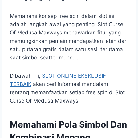
Memahami konsep free spin dalam slot ini
adalah langkah awal yang penting. Slot Curse
Of Medusa Maxways menawarkan fitur yang
memungkinkan pemain mendapatkan lebih dari
satu putaran gratis dalam satu sesi, terutama
saat simbol scatter muncul.
Dibawah ini,
SLOT ONLINE EKSKLUSIF
TERBAIK
akan beri informasi mendalam
tentang memanfaatkan setiap free spin di Slot
Curse Of Medusa Maxways.
Memahami Pola Simbol Dan
Kombinasi Menang