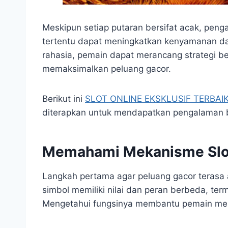
Meskipun setiap putaran bersifat acak, pe
tertentu dapat meningkatkan kenyamanan d
rahasia, pemain dapat merancang strategi ber
memaksimalkan peluang gacor.
Berikut ini
SLOT ONLINE EKSKLUSIF TERBAI
diterapkan untuk mendapatkan pengalaman be
Memahami Mekanisme Slot
Langkah pertama agar peluang gacor teras
simbol memiliki nilai dan peran berbeda, ter
Mengetahui fungsinya membantu pemain meren