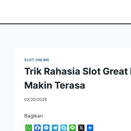
Skip
to
content
SLOT ONLINE
Trik Rahasia Slot Grea
Makin Terasa
02/20/2026
Bagikan
W
F
M
T
S
L
X
S