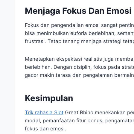
Menjaga Fokus Dan Emosi
Fokus dan pengendalian emosi sangat penting
bisa menimbulkan euforia berlebihan, semen
frustrasi. Tetap tenang menjaga strategi teta
Menetapkan ekspektasi realistis juga memb
berlebihan. Dengan disiplin, fokus pada stra
gacor makin terasa dan pengalaman bermain 
Kesimpulan
Trik rahasia Slot
Great Rhino menekankan pe
modal, pemanfaatan fitur bonus, pengamatan 
fokus dan emosi.