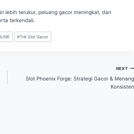
 lebih terukur, peluang gacor meningkat, dan
ta terkendali.
LINE
#
Trik Slot Gacor
NEXT
Slot Phoenix Forge: Strategi Gacor & Menang
Konsisten