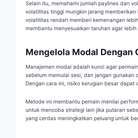
Selain itu, memahami jumlah paylines dan vol
volatilitas tinggi mungkin jarang memberika
volatilitas rendah memberi kemenangan lebih
membantu menyesuaikan taruhan agar lebih e
Mengelola Modal Dengan 
Manajemen modal adalah kunci agar permaina
sebelum memulai sesi, dan jangan gunakan 
Dengan cara ini, risiko kerugian besar dapat 
Metode ini membantu pemain menilai perfo
untuk mencoba strategi lain jika putaran s
yang cerdas meningkatkan peluang untuk ber