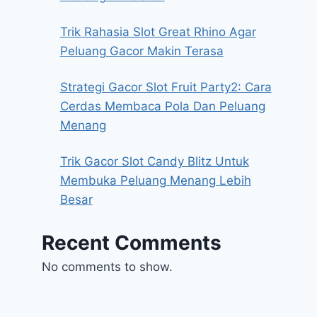
Trik Rahasia Slot Great Rhino Agar
Peluang Gacor Makin Terasa
Strategi Gacor Slot Fruit Party2: Cara
Cerdas Membaca Pola Dan Peluang
Menang
Trik Gacor Slot Candy Blitz Untuk
Membuka Peluang Menang Lebih
Besar
Recent Comments
No comments to show.