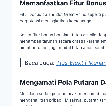
Memanfaatkan Fitur Bonus
Fitur bonus dalam Slot Great Rhino seperti 
berpotensi meningkatkan kemenangan.
Ketika fitur bonus berjalan, tetap disiplin d
menambah taruhan secara drastis karena emos
membantu menjaga modal tetap aman sambil
Baca Juga:
Tips Efektif Menan
Mengamati Pola Putaran D
Meskipun setiap putaran acak, mengamati h
mengenali tren pribadi. Misalnya, putaran te