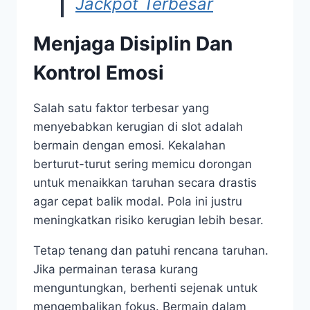
Jackpot Terbesar
Menjaga Disiplin Dan
Kontrol Emosi
Salah satu faktor terbesar yang
menyebabkan kerugian di slot adalah
bermain dengan emosi. Kekalahan
berturut-turut sering memicu dorongan
untuk menaikkan taruhan secara drastis
agar cepat balik modal. Pola ini justru
meningkatkan risiko kerugian lebih besar.
Tetap tenang dan patuhi rencana taruhan.
Jika permainan terasa kurang
menguntungkan, berhenti sejenak untuk
mengembalikan fokus. Bermain dalam