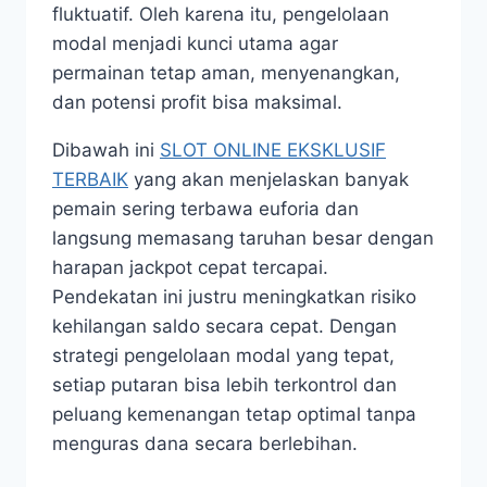
fluktuatif. Oleh karena itu, pengelolaan
modal menjadi kunci utama agar
permainan tetap aman, menyenangkan,
dan potensi profit bisa maksimal.
Dibawah ini
SLOT ONLINE EKSKLUSIF
TERBAIK
yang akan menjelaskan banyak
pemain sering terbawa euforia dan
langsung memasang taruhan besar dengan
harapan jackpot cepat tercapai.
Pendekatan ini justru meningkatkan risiko
kehilangan saldo secara cepat. Dengan
strategi pengelolaan modal yang tepat,
setiap putaran bisa lebih terkontrol dan
peluang kemenangan tetap optimal tanpa
menguras dana secara berlebihan.