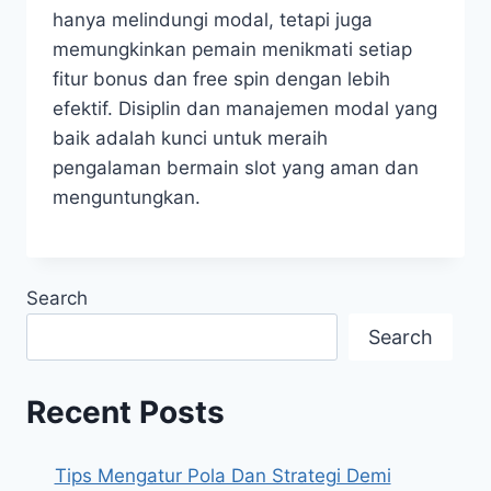
hanya melindungi modal, tetapi juga
memungkinkan pemain menikmati setiap
fitur bonus dan free spin dengan lebih
efektif. Disiplin dan manajemen modal yang
baik adalah kunci untuk meraih
pengalaman bermain slot yang aman dan
menguntungkan.
Search
Search
Recent Posts
Tips Mengatur Pola Dan Strategi Demi