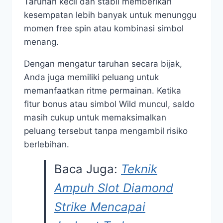
Taruhan kecil dan stabil memberikan
kesempatan lebih banyak untuk menunggu
momen free spin atau kombinasi simbol
menang.
Dengan mengatur taruhan secara bijak,
Anda juga memiliki peluang untuk
memanfaatkan ritme permainan. Ketika
fitur bonus atau simbol Wild muncul, saldo
masih cukup untuk memaksimalkan
peluang tersebut tanpa mengambil risiko
berlebihan.
Baca Juga:
Teknik
Ampuh Slot Diamond
Strike Mencapai