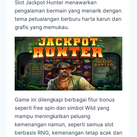
Slot Jackpot Hunter menawarkan
pengalaman bermain yang menarik dengan
tema petualangan berburu harta karun dan
grafis yang memukau.
Game ini dilengkapi berbagai fitur bonus
seperti free spin dan simbol Wild yang
mampu meningkatkan peluang
kemenangan namun, seperti semua slot
berbasis RNG, kemenangan tetap acak dan