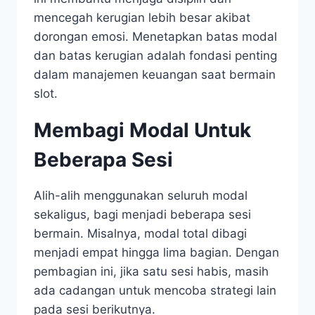
mencegah kerugian lebih besar akibat
dorongan emosi. Menetapkan batas modal
dan batas kerugian adalah fondasi penting
dalam manajemen keuangan saat bermain
slot.
Membagi Modal Untuk
Beberapa Sesi
Alih-alih menggunakan seluruh modal
sekaligus, bagi menjadi beberapa sesi
bermain. Misalnya, modal total dibagi
menjadi empat hingga lima bagian. Dengan
pembagian ini, jika satu sesi habis, masih
ada cadangan untuk mencoba strategi lain
pada sesi berikutnya.