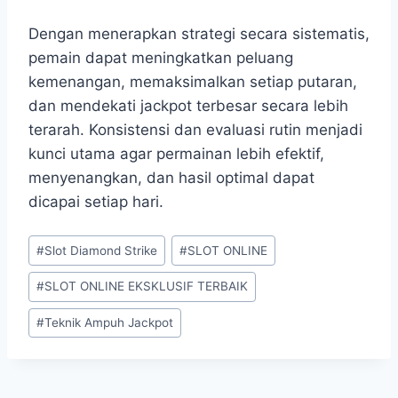
Dengan menerapkan strategi secara sistematis,
pemain dapat meningkatkan peluang
kemenangan, memaksimalkan setiap putaran,
dan mendekati jackpot terbesar secara lebih
terarah. Konsistensi dan evaluasi rutin menjadi
kunci utama agar permainan lebih efektif,
menyenangkan, dan hasil optimal dapat
dicapai setiap hari.
Post
#
Slot Diamond Strike
#
SLOT ONLINE
Tags:
#
SLOT ONLINE EKSKLUSIF TERBAIK
#
Teknik Ampuh Jackpot