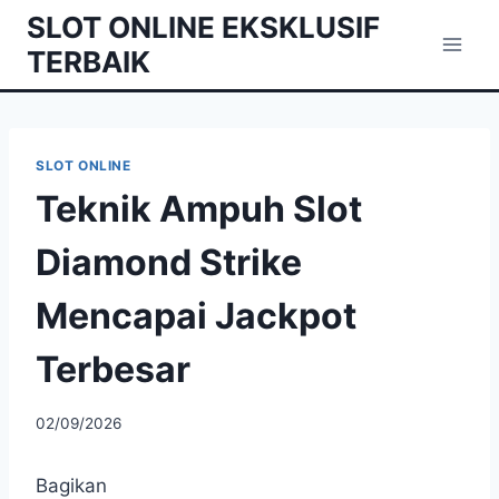
Skip
SLOT ONLINE EKSKLUSIF
to
TERBAIK
content
SLOT ONLINE
Teknik Ampuh Slot
Diamond Strike
Mencapai Jackpot
Terbesar
02/09/2026
Bagikan