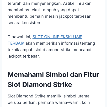
terarah dan menyenangkan. Artikel ini akan
membahas teknik ampuh yang dapat
membantu pemain meraih jackpot terbesar
secara konsisten.
Dibawah ini,
SLOT ONLINE EKSKLUSIF
TERBAIK
akan memberikan informasi tentang
teknik ampuh slot diamond strike mencapai
jackpot terbesar.
Memahami Simbol dan Fitur
Slot Diamond Strike
Slot Diamond Strike memiliki simbol utama
berupa berlian, permata warna-warni, koin