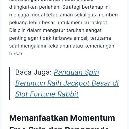
ditingkatkan perlahan. Strategi bertahap ini
menjaga modal tetap aman sekaligus memberi
peluang lebih besar untuk memicu jackpot.
Disiplin dalam mengatur taruhan sangat
penting agar tidak terbawa emosi, terutama
saat mengalami kekalahan atau kemenangan
besar.
Baca Juga:
Panduan Spin
Beruntun Raih Jackpot Besar di
Slot Fortune Rabbit
Memanfaatkan Momentum