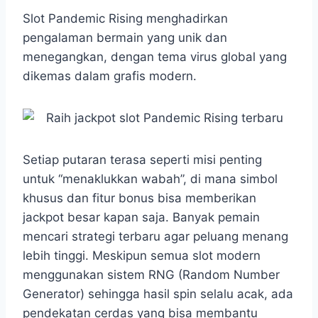
h
a
e
e
k
i
h
a
c
s
l
y
n
a
Slot Pandemic Rising menghadirkan
t
e
s
e
p
e
r
pengalaman bermain yang unik dan
s
b
e
g
e
e
menegangkan, dengan tema virus global yang
A
o
n
r
dikemas dalam grafis modern.
p
o
g
a
p
k
e
m
r
Setiap putaran terasa seperti misi penting
untuk “menaklukkan wabah”, di mana simbol
khusus dan fitur bonus bisa memberikan
jackpot besar kapan saja. Banyak pemain
mencari strategi terbaru agar peluang menang
lebih tinggi. Meskipun semua slot modern
menggunakan sistem RNG (Random Number
Generator) sehingga hasil spin selalu acak, ada
pendekatan cerdas yang bisa membantu