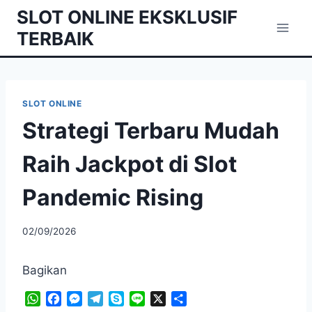
Skip
SLOT ONLINE EKSKLUSIF
to
TERBAIK
content
SLOT ONLINE
Strategi Terbaru Mudah
Raih Jackpot di Slot
Pandemic Rising
02/09/2026
Bagikan
W
F
M
T
S
L
X
S