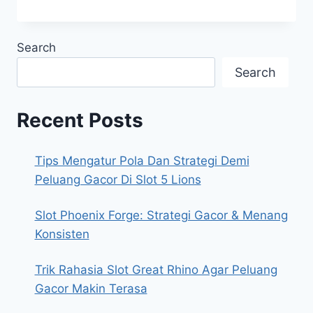
Search
Search
Recent Posts
Tips Mengatur Pola Dan Strategi Demi
Peluang Gacor Di Slot 5 Lions
Slot Phoenix Forge: Strategi Gacor & Menang
Konsisten
Trik Rahasia Slot Great Rhino Agar Peluang
Gacor Makin Terasa