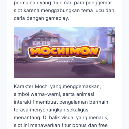
permainan yang digemari para penggemar
slot karena menggabungkan tema lucu dan
ceria dengan gameplay.
Karakter Mochi yang menggemaskan,
simbol warna-warni, serta animasi
interaktif membuat pengalaman bermain
terasa menyenangkan sekaligus
menantang. Di balik visual yang menarik,
slot ini menawarkan fitur bonus dan free