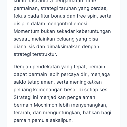
kombinasi antara pengamatan ritme
permainan, strategi taruhan yang cerdas,
fokus pada fitur bonus dan free spin, serta
disiplin dalam mengontrol emosi.
Momentum bukan sekadar keberuntungan
sesaat, melainkan peluang yang bisa
dianalisis dan dimaksimalkan dengan
strategi terstruktur.
Dengan pendekatan yang tepat, pemain
dapat bermain lebih percaya diri, menjaga
saldo tetap aman, serta meningkatkan
peluang kemenangan besar di setiap sesi.
Strategi ini menjadikan pengalaman
bermain Mochimon lebih menyenangkan,
terarah, dan menguntungkan, bahkan bagi
pemain pemula sekalipun.