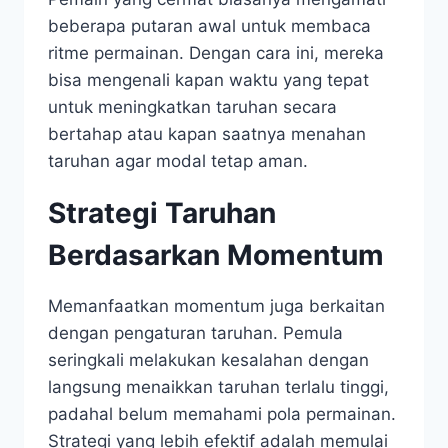
beberapa putaran awal untuk membaca
ritme permainan. Dengan cara ini, mereka
bisa mengenali kapan waktu yang tepat
untuk meningkatkan taruhan secara
bertahap atau kapan saatnya menahan
taruhan agar modal tetap aman.
Strategi Taruhan
Berdasarkan Momentum
Memanfaatkan momentum juga berkaitan
dengan pengaturan taruhan. Pemula
seringkali melakukan kesalahan dengan
langsung menaikkan taruhan terlalu tinggi,
padahal belum memahami pola permainan.
Strategi yang lebih efektif adalah memulai