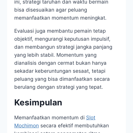
ini, strategi taruhan dan waktu bermain
bisa disesuaikan agar peluang
memanfaatkan momentum meningkat.
Evaluasi juga membantu pemain tetap
objektif, mengurangi keputusan impulsif,
dan membangun strategi jangka panjang
yang lebih stabil. Momentum yang
dianalisis dengan cermat bukan hanya
sekadar keberuntungan sesaat, tetapi
peluang yang bisa dimanfaatkan secara
berulang dengan strategi yang tepat.
Kesimpulan
Memanfaatkan momentum di
Slot
Mochimon
secara efektif membutuhkan