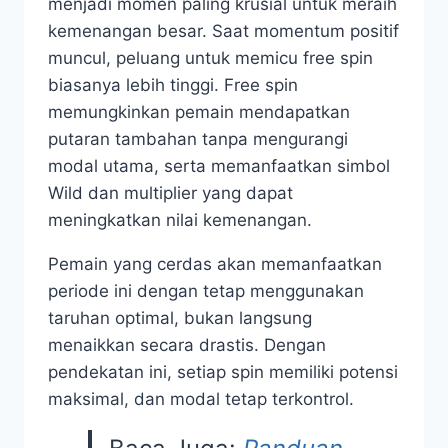
menjadi momen paling krusial untuk meraih
kemenangan besar. Saat momentum positif
muncul, peluang untuk memicu free spin
biasanya lebih tinggi. Free spin
memungkinkan pemain mendapatkan
putaran tambahan tanpa mengurangi
modal utama, serta memanfaatkan simbol
Wild dan multiplier yang dapat
meningkatkan nilai kemenangan.
Pemain yang cerdas akan memanfaatkan
periode ini dengan tetap menggunakan
taruhan optimal, bukan langsung
menaikkan secara drastis. Dengan
pendekatan ini, setiap spin memiliki potensi
maksimal, dan modal tetap terkontrol.