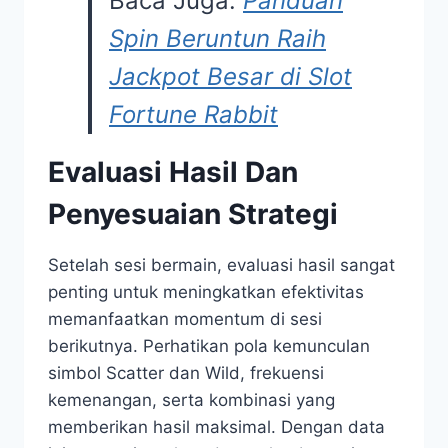
Baca Juga:
Panduan
Spin Beruntun Raih
Jackpot Besar di Slot
Fortune Rabbit
Evaluasi Hasil Dan
Penyesuaian Strategi
Setelah sesi bermain, evaluasi hasil sangat
penting untuk meningkatkan efektivitas
memanfaatkan momentum di sesi
berikutnya. Perhatikan pola kemunculan
simbol Scatter dan Wild, frekuensi
kemenangan, serta kombinasi yang
memberikan hasil maksimal. Dengan data