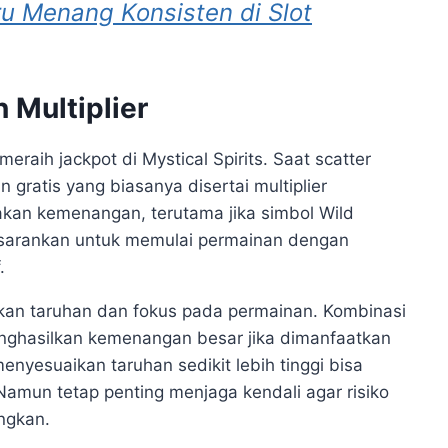
u Menang Konsisten di Slot
 Multiplier
eraih jackpot di Mystical Spirits. Saat scatter
gratis yang biasanya disertai multiplier
akan kemenangan, terutama jika simbol Wild
isarankan untuk memulai permainan dengan
.
nkan taruhan dan fokus pada permainan. Kombinasi
 menghasilkan kemenangan besar jika dimanfaatkan
enyesuaikan taruhan sedikit lebih tinggi bisa
mun tetap penting menjaga kendali agar risiko
ngkan.