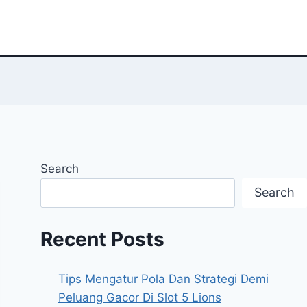
Search
Search
Recent Posts
Tips Mengatur Pola Dan Strategi Demi
Peluang Gacor Di Slot 5 Lions