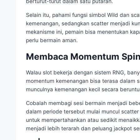
berturut-turut dalam satu putaran.
Selain itu, pahami fungsi simbol Wild dan s
kemenangan, sedangkan scatter menjadi kun
mekanisme ini, pemain bisa menentukan kap
perlu bermain aman.
Membaca Momentum Spin 
Walau slot bekerja dengan sistem RNG, ba
momentum kemenangan bisa terasa dalam sat
munculnya kemenangan kecil secara beruntun 
Cobalah membagi sesi bermain menjadi bebe
dalam periode tersebut mulai muncul scatter
untuk mempertahankan atau sedikit menaik
menjadi lebih terarah dan peluang jackpot s