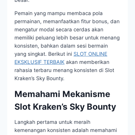
besar.
Pemain yang mampu membaca pola
permainan, memanfaatkan fitur bonus, dan
mengatur modal secara cerdas akan
memiliki peluang lebih besar untuk menang
konsisten, bahkan dalam sesi bermain
yang singkat. Berikut ini
SLOT ONLINE
EKSKLUSIF TERBAIK
akan memberikan
rahasia terbaru menang konsisten di Slot
Kraken’s Sky Bounty.
Memahami Mekanisme
Slot Kraken’s Sky Bounty
Langkah pertama untuk meraih
kemenangan konsisten adalah memahami