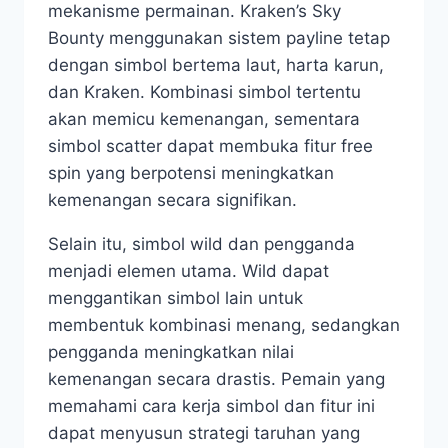
mekanisme permainan. Kraken’s Sky
Bounty menggunakan sistem payline tetap
dengan simbol bertema laut, harta karun,
dan Kraken. Kombinasi simbol tertentu
akan memicu kemenangan, sementara
simbol scatter dapat membuka fitur free
spin yang berpotensi meningkatkan
kemenangan secara signifikan.
Selain itu, simbol wild dan pengganda
menjadi elemen utama. Wild dapat
menggantikan simbol lain untuk
membentuk kombinasi menang, sedangkan
pengganda meningkatkan nilai
kemenangan secara drastis. Pemain yang
memahami cara kerja simbol dan fitur ini
dapat menyusun strategi taruhan yang