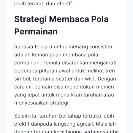
lebih terarah dan efektif.
Strategi Membaca Pola
Permainan
Rahasia terbaru untuk menang konsisten
adalah kemampuan membaca pola
permainan. Pemula disarankan mengamati
beberapa putaran awal untuk melihat tren
simbol, terutama scatter dan wild. Dengan
cara ini, pemain bisa menentukan momen
yang tepat untuk menaikkan taruhan atau
menyesuaikan strategi.
Selain itu, taruhan bertahap terbukti lebih
efektif daripada langsung agresif. Mulailah
dengan taruhan kecil hingga sedang sambil