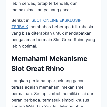
lebih cerdas, tetap terkendali, dan
memaksimalkan peluang gacor.
Berikut ini
SLOT ONLINE EKSKLUSIF
TERBAIK
membahas beberapa trik rahasia
yang bisa diterapkan untuk mendapatkan
pengalaman bermain Slot Great Rhino yang
lebih optimal.
Memahami Mekanisme
Slot Great Rhino
Langkah pertama agar peluang gacor
terasa adalah memahami mekanisme
permainan. Setiap simbol memiliki nilai dan
peran berbeda, termasuk simbol khusus
seperti Wild dan Scatter. Mengetahui