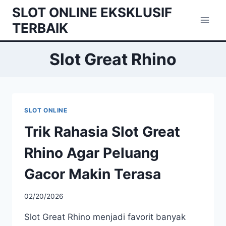
Skip
SLOT ONLINE EKSKLUSIF
to
TERBAIK
content
Slot Great Rhino
SLOT ONLINE
Trik Rahasia Slot Great
Rhino Agar Peluang
Gacor Makin Terasa
02/20/2026
Slot Great Rhino menjadi favorit banyak