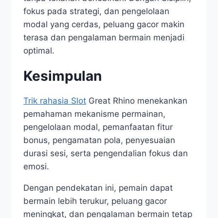
fokus pada strategi, dan pengelolaan
modal yang cerdas, peluang gacor makin
terasa dan pengalaman bermain menjadi
optimal.
Kesimpulan
Trik rahasia Slot
Great Rhino menekankan
pemahaman mekanisme permainan,
pengelolaan modal, pemanfaatan fitur
bonus, pengamatan pola, penyesuaian
durasi sesi, serta pengendalian fokus dan
emosi.
Dengan pendekatan ini, pemain dapat
bermain lebih terukur, peluang gacor
meningkat, dan pengalaman bermain tetap