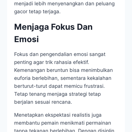
menjadi lebih menyenangkan dan peluang
gacor tetap terjaga.
Menjaga Fokus Dan
Emosi
Fokus dan pengendalian emosi sangat
penting agar trik rahasia efektif.
Kemenangan beruntun bisa menimbulkan
euforia berlebihan, sementara kekalahan
berturut-turut dapat memicu frustrasi.
Tetap tenang menjaga strategi tetap
berjalan sesuai rencana.
Menetapkan ekspektasi realistis juga
membantu pemain menikmati permainan
tanpa tekanan berlebihan. Dengan disiplin,