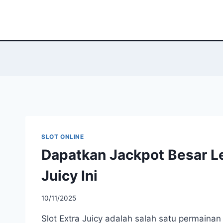
Skip
to
content
SLOT ONLINE
Dapatkan Jackpot Besar Le
Juicy Ini
10/11/2025
Slot Extra Juicy adalah salah satu permaina