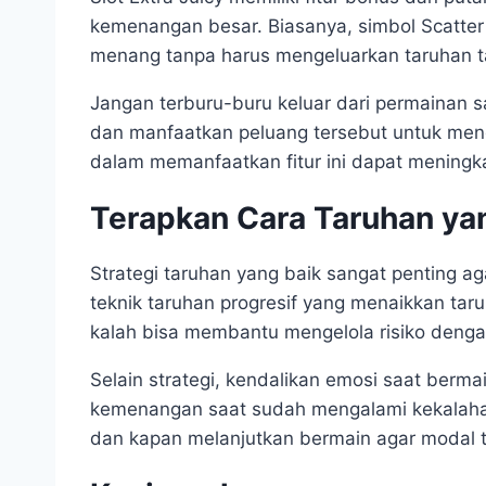
kemenangan besar. Biasanya, simbol Scatte
menang tanpa harus mengeluarkan taruhan 
Jangan terburu-buru keluar dari permainan saa
dan manfaatkan peluang tersebut untuk men
dalam memanfaatkan fitur ini dapat meningka
Terapkan Cara Taruhan ya
Strategi taruhan yang baik sangat penting a
teknik taruhan progresif yang menaikkan ta
kalah bisa membantu mengelola risiko dengan 
Selain strategi, kendalikan emosi saat berm
kemenangan saat sudah mengalami kekalahan
dan kapan melanjutkan bermain agar modal 