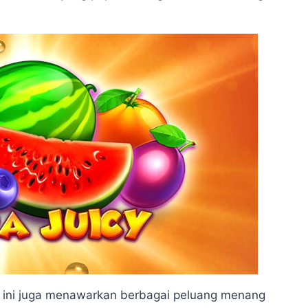
 ini juga menawarkan berbagai peluang menang