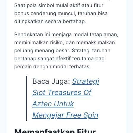
Saat pola simbol mulai aktif atau fitur
bonus cenderung muncul, taruhan bisa
ditingkatkan secara bertahap.
Pendekatan ini menjaga modal tetap aman,
meminimalkan risiko, dan memaksimalkan
peluang menang besar. Strategi taruhan
bertahap sangat efektif terutama bagi
pemain dengan modal terbatas.
Baca Juga:
Strategi
Slot Treasures Of
Aztec Untuk
Mengejar Free Spin
Memanfaatkan Fitur