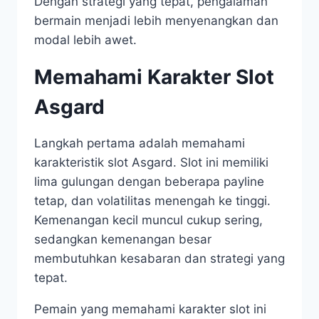
Dengan strategi yang tepat, pengalaman
bermain menjadi lebih menyenangkan dan
modal lebih awet.
Memahami Karakter Slot
Asgard
Langkah pertama adalah memahami
karakteristik slot Asgard. Slot ini memiliki
lima gulungan dengan beberapa payline
tetap, dan volatilitas menengah ke tinggi.
Kemenangan kecil muncul cukup sering,
sedangkan kemenangan besar
membutuhkan kesabaran dan strategi yang
tepat.
Pemain yang memahami karakter slot ini