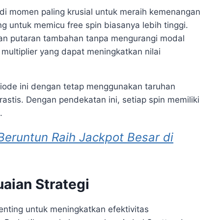
adi momen paling krusial untuk meraih kemenangan
g untuk memicu free spin biasanya lebih tinggi.
an putaran tambahan tanpa mengurangi modal
ultiplier yang dapat meningkatkan nilai
iode ini dengan tetap menggunakan taruhan
stis. Dengan pendekatan ini, setiap spin memiliki
.
Beruntun Raih Jackpot Besar di
aian Strategi
penting untuk meningkatkan efektivitas