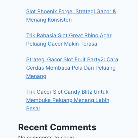
Slot Phoenix Forge: Strategi Gacor &
Menang Konsisten
Trik Rahasia Slot Great Rhino Agar
Peluang Gacor Makin Terasa
Strategi Gacor Slot Fruit Party2: Cara
Cerdas Membaca Pola Dan Peluang
Menang
Trik Gacor Slot Candy Blitz Untuk
Membuka Peluang Menang Lebih
Besar
Recent Comments
No comments to show.