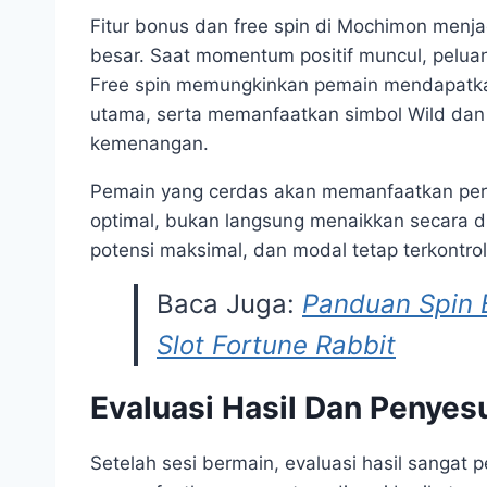
Fitur bonus dan free spin di Mochimon menj
besar. Saat momentum positif muncul, peluan
Free spin memungkinkan pemain mendapatk
utama, serta memanfaatkan simbol Wild dan m
kemenangan.
Pemain yang cerdas akan memanfaatkan per
optimal, bukan langsung menaikkan secara dra
potensi maksimal, dan modal tetap terkontrol
Baca Juga:
Panduan Spin 
Slot Fortune Rabbit
Evaluasi Hasil Dan Penyesu
Setelah sesi bermain, evaluasi hasil sangat 