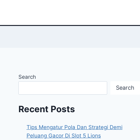
Search
Search
Recent Posts
Tips Mengatur Pola Dan Strategi Demi
Peluang Gacor Di Slot 5 Lions