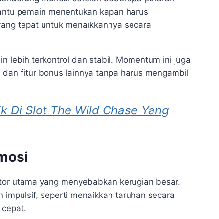
bantu pemain menentukan kapan harus
ang tepat untuk menaikkannya secara
lebih terkontrol dan stabil. Momentum ini juga
dan fitur bonus lainnya tanpa harus mengambil
k Di Slot The Wild Chase Yang
mosi
ktor utama yang menyebabkan kerugian besar.
 impulsif, seperti menaikkan taruhan secara
 cepat.