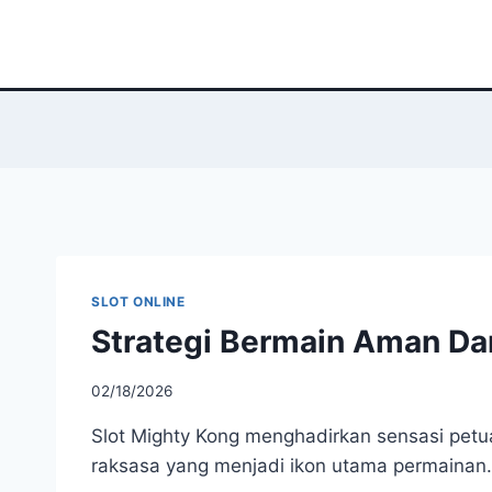
Skip
to
content
SLOT ONLINE
Strategi Bermain Aman Dan
02/18/2026
Slot Mighty Kong menghadirkan sensasi petua
raksasa yang menjadi ikon utama permainan.