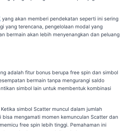
K
yang akan memberi pendekatan seperti ini sering
egi yang terencana, pengelolaan modal yang
man bermain akan lebih menyenangkan dan peluang
ong adalah fitur bonus berupa free spin dan simbol
 kesempatan bermain tanpa mengurangi saldo
ntikan simbol lain untuk membentuk kombinasi
. Ketika simbol Scatter muncul dalam jumlah
 jeli bisa mengamati momen kemunculan Scatter dan
memicu free spin lebih tinggi. Pemahaman ini