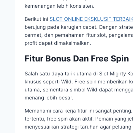
kemenangan lebih konsisten.
Berikut ini
SLOT ONLINE EKSKLUSIF TERBAI
berujung pada kerugian cepat. Dengan strat
cermat, dan pemahaman fitur slot, pengala
profit dapat dimaksimalkan.
Fitur Bonus Dan Free Spin
Salah satu daya tarik utama di Slot Mighty K
khusus seperti Wild. Free spin memberikan
utama, sementara simbol Wild dapat mengga
menang lebih besar.
Memahami cara kerja fitur ini sangat penting
tertentu, free spin akan aktif. Pemain yang
menyesuaikan strategi taruhan agar peluang 