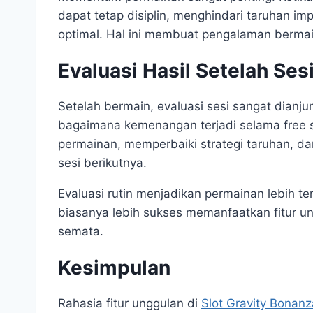
dapat tetap disiplin, menghindari taruhan im
optimal. Hal ini membuat pengalaman bermain
Evaluasi Hasil Setelah Ses
Setelah bermain, evaluasi sesi sangat dianju
bagaimana kemenangan terjadi selama free 
permainan, memperbaiki strategi taruhan, d
sesi berikutnya.
Evaluasi rutin menjadikan permainan lebih te
biasanya lebih sukses memanfaatkan fitur 
semata.
Kesimpulan
Rahasia fitur unggulan di
Slot Gravity Bonanz