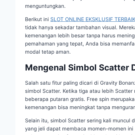
menguntungkan.
Berikut ini
SLOT ONLINE EKSKLUSIF TERBAI
tidak hanya sekadar tambahan visual. Mere
kemenangan lebih besar tanpa harus meningk
pemahaman yang tepat, Anda bisa memanfaa
modal tetap aman.
Mengenal Simbol Scatter D
Salah satu fitur paling dicari di Gravity Bona
simbol Scatter. Ketika tiga atau lebih Scatter
beberapa putaran gratis. Free spin merupakan
kemenangan bisa meningkat tanpa menguran
Selain itu, simbol Scatter sering kali muncu
yang jeli dapat membaca momen-momen ini 