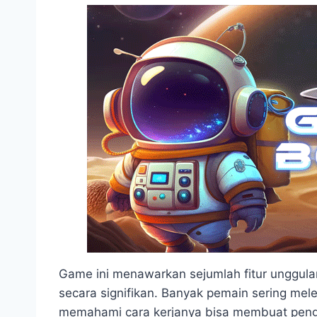
Game ini menawarkan sejumlah fitur unggul
secara signifikan. Banyak pemain sering melewa
memahami cara kerjanya bisa membuat peng