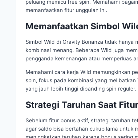
peluang memicu free spin. Memahami bagaim
memanfaatkan fitur unggulan ini.
Memanfaatkan Simbol Wil
Simbol Wild di Gravity Bonanza tidak hanya
kombinasi menang. Beberapa Wild juga memili
pengganda kemenangan atau memperluas are
Memahami cara kerja Wild memungkinkan pem
spin, fokus pada kombinasi yang melibatkan
yang jauh lebih tinggi dibanding spin reguler.
Strategi Taruhan Saat Fitur
Sebelum fitur bonus aktif, strategi taruhan t
agar saldo bisa bertahan cukup lama untuk 
meningkatkan taruhan karena bonus sering m