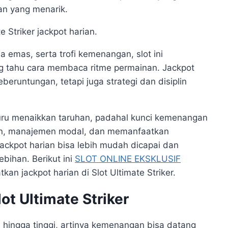
n yang menarik.
 emas, serta trofi kemenangan, slot ini
 tahu cara membaca ritme permainan. Jackpot
eberuntungan, tetapi juga strategi dan disiplin
ru menaikkan taruhan, padahal kunci kemenangan
pin, manajemen modal, dan memanfaatkan
ackpot harian bisa lebih mudah dicapai dan
bihan. Berikut ini
SLOT ONLINE EKSKLUSIF
 jackpot harian di Slot Ultimate Striker.
ot Ultimate Striker
ah hingga tinggi, artinya kemenangan bisa datang