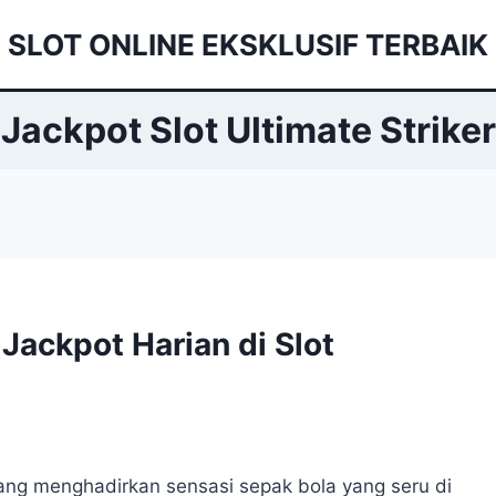
SLOT ONLINE EKSKLUSIF TERBAIK
Jackpot Slot Ultimate Striker
ackpot Harian di Slot
yang menghadirkan sensasi sepak bola yang seru di