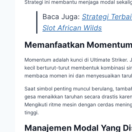
Strategi ini membantu menjaga modal sekali
Baca Juga:
Strategi Terba
Slot African Wilds
Memanfaatkan Momentum
Momentum adalah kunci di Ultimate Striker.
kecil berturut-turut membentuk kombinasi simb
membaca momen ini dan menyesuaikan taru
Saat simbol penting muncul berulang, tambah
gesa menaikkan taruhan secara drastis karen
Mengikuti ritme mesin dengan cerdas meningk
tinggi.
Manajemen Modal Yang Dis