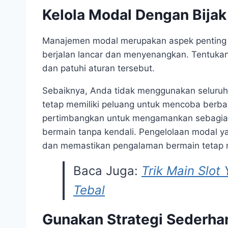
Kelola Modal Dengan Bijak
Manajemen modal merupakan aspek penting 
berjalan lancar dan menyenangkan. Tentuka
dan patuhi aturan tersebut.
Sebaiknya, Anda tidak menggunakan seluruh 
tetap memiliki peluang untuk mencoba berb
pertimbangkan untuk mengamankan sebagian ha
bermain tanpa kendali. Pengelolaan modal 
dan memastikan pengalaman bermain tetap
Baca Juga:
Trik Main Slot
Tebal
Gunakan Strategi Sederha