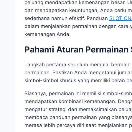
peluang mendapatkan kemenangan besar. Unt
dan mendapatkan keuntungan, Anda perlu m
sederhana namun efektif. Panduan
SLOT ON
dalam menjalankan permainan dengan cara 
kemenangan Anda.
Pahami Aturan Permainan
Langkah pertama sebelum memulai bermain 
permainan. Pastikan Anda mengetahui jumlah
simbol-simbol khusus yang memiliki peran 
Biasanya, permainan ini memiliki simbol-sim
mendapatkan kombinasi kemenangan. Denga
mengatur strategi dan memaksimalkan peluan
membaca panduan permainan yang biasanya 
merasa lebih percaya diri saat menjalankan 