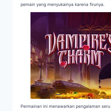
pemain yang menyukainya karena firunya.
Permainan ini menawarkan pengalaman seru