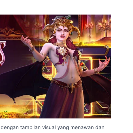
 dengan tampilan visual yang menawan dan