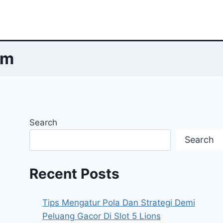
rm
Search
Search
Recent Posts
Tips Mengatur Pola Dan Strategi Demi
Peluang Gacor Di Slot 5 Lions