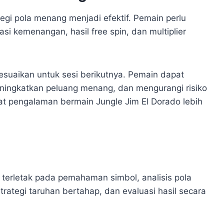
tegi pola menang menjadi efektif. Pemain perlu
i kemenangan, hasil free spin, dan multiplier
isesuaikan untuk sesi berikutnya. Pemain dapat
ningkatkan peluang menang, dan mengurangi risiko
uat pengalaman bermain Jungle Jim El Dorado lebih
terletak pada pemahaman simbol, analisis pola
rategi taruhan bertahap, dan evaluasi hasil secara