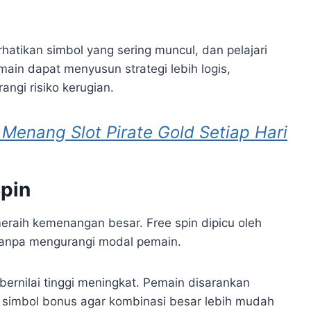
rhatikan simbol yang sering muncul, dan pelajari
main dapat menyusun strategi lebih logis,
ngi risiko kerugian.
enang Slot Pirate Gold Setiap Hari
Spin
meraih kemenangan besar. Free spin dipicu oleh
tanpa mengurangi modal pemain.
bernilai tinggi meningkat. Pemain disarankan
a simbol bonus agar kombinasi besar lebih mudah