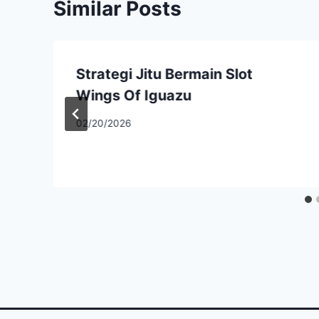
Similar Posts
Strategi Jitu Bermain Slot
Wings Of Iguazu
02/20/2026