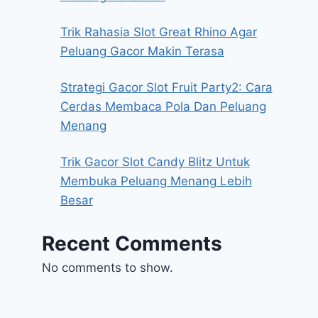
Trik Rahasia Slot Great Rhino Agar
Peluang Gacor Makin Terasa
Strategi Gacor Slot Fruit Party2: Cara
Cerdas Membaca Pola Dan Peluang
Menang
Trik Gacor Slot Candy Blitz Untuk
Membuka Peluang Menang Lebih
Besar
Recent Comments
No comments to show.