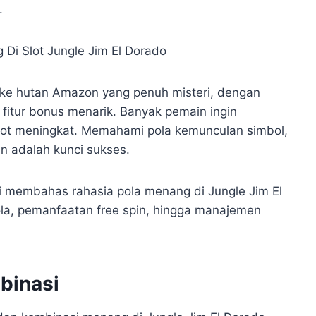
.
ke hutan Amazon yang penuh misteri, dengan
 fitur bonus menarik. Banyak pemain ingin
ot meningkat. Memahami pola kemunculan simbol,
n adalah kunci sukses.
i membahas rahasia pola menang di Jungle Jim El
pola, pemanfaatan free spin, hingga manajemen
binasi