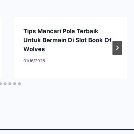
Tips Mencari Pola Terbaik
Untuk Bermain Di Slot Book Of
Wolves
01/16/2026